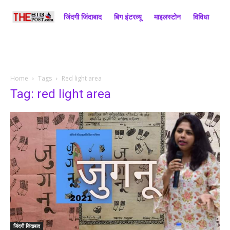
जिंदगी जिंदाबाद
बिग इंटरव्यू
माइलस्टोन
विविधा
राज
Home
Tags
Red light area
Tag: red light area
जिंदगी जिंदाबाद