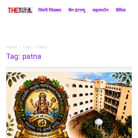
जिंदगी जिंदाबाद
बिग इंटरव्यू
माइलस्टोन
विविधा
राज
Home
Tags
Patna
Tag: patna