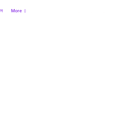
ान
More