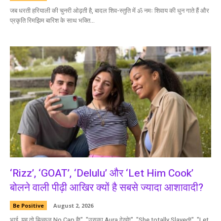
जब धरती हरियाली की चुनरी ओढ़ती है, बादल शिव-स्तुति में ॐ नमः शिवाय की धुन गाते हैं और
प्रकृति रिमझिम बारिश के साथ भक्ति...
‘Rizz’, ‘GOAT’, ‘Delulu’ और ‘Let Him Cook’
बोलने वाली पीढ़ी आखिर क्यों है सबसे ज्यादा आशावादी?
Be Positive
August 2, 2026
भाई, यह तो बिल्कुल No Cap है!", "उसका Aura देखो!", "She totally Slayed!", "Let