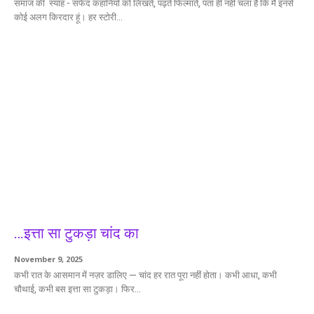
समाज की स्याह - सफेद कहानियों को लिखते, पढ़ते फिल्माते, पता ही नहीं चला है कि मैं इनसे
कोई अलग किरदार हूं। हर स्टोरी...
…इत्ता सा टुकड़ा चांद का
November 9, 2025
कभी रात के आसमान में नज़र डालिए — चांद हर रात पूरा नहीं होता। कभी आधा, कभी
चौथाई, कभी बस इत्ता सा टुकड़ा। फिर...