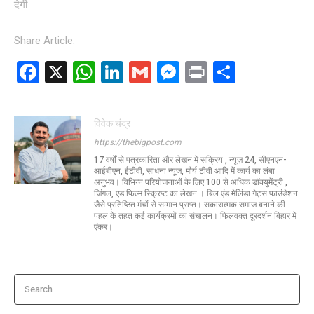
देगी
Share Article:
F
X
W
Li
G
M
Pr
S
a
h
n
m
es
in
h
ce
at
ke
ail
se
t
ar
विवेक चंद्र
b
s
dI
n
e
https://thebigpost.com
o
A
n
g
17 वर्षों से पत्रकारिता और लेखन में सक्रिय , न्यूज़ 24, सीएनएन-
आईबीएन, ईटीवी, साधना न्यूज, मौर्य टीवी आदि में कार्य का लंबा
o
p
er
अनुभव। विभिन्न परियोजनाओं के लिए 100 से अधिक डॉक्युमेंट्री ,
जिंगल, एड फिल्म स्क्रिप्ट का लेखन । बिल एंड मेलिंडा गेट्स फाउंडेशन
k
p
जैसे प्रतिष्ठित मंचों से सम्मान प्राप्त। सकारात्मक समाज बनाने की
पहल के तहत कई कार्यक्रमों का संचालन। फिलवक्त दूरदर्शन बिहार में
एंकर।
Search