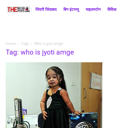
जिंदगी जिंदाबाद
बिग इंटरव्यू
माइलस्टोन
विविधा
राज
Home
Tags
Who is jyoti amge
Tag: who is jyoti amge