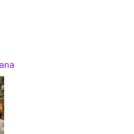
 इंटरव्यू
माइलस्टोन
विविधा
राजनेता
Be Positive
बागवान
mana