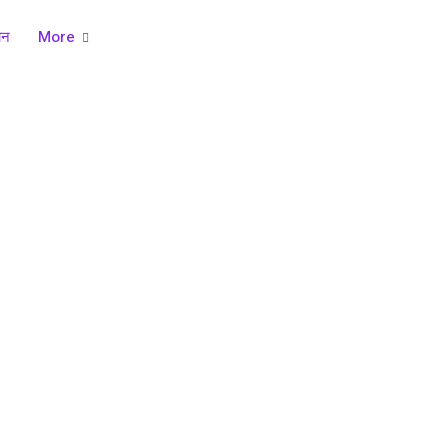
ान
More