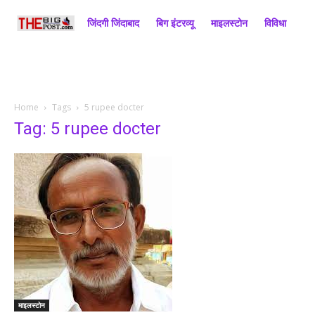
जिंदगी जिंदाबाद
बिग इंटरव्यू
माइलस्टोन
विविधा
राज
Home
Tags
5 rupee docter
Tag: 5 rupee docter
माइलस्टोन