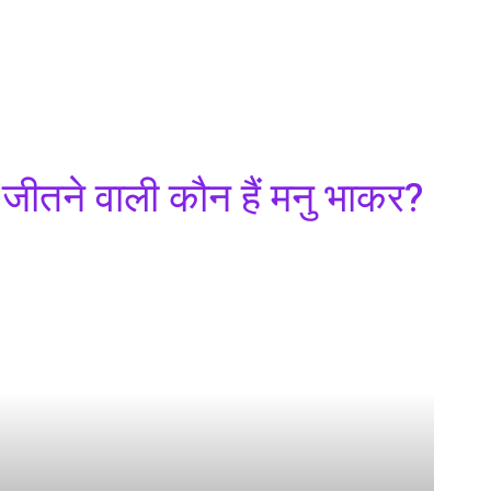
 इंटरव्यू
माइलस्टोन
विविधा
राजनेता
Be Positive
बागवान
 जीतने वाली कौन हैं मनु भाकर?