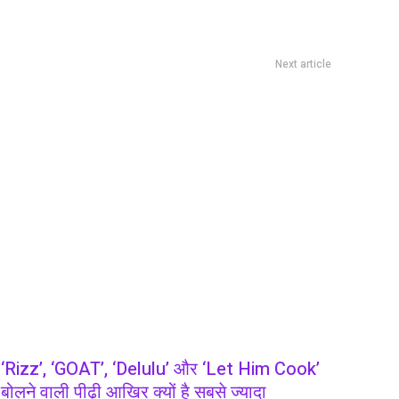
Next article
ी कहा जाता था.. आज ‘खाजा’ से दुनिया में पहचान, परतों में समाई रहती है मिठास
‘Rizz’, ‘GOAT’, ‘Delulu’ और ‘Let Him Cook’
बोलने वाली पीढ़ी आखिर क्यों है सबसे ज्यादा