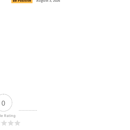
Be Positive
August 3, 2026
0
cle Rating