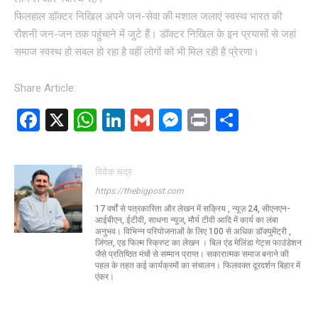
फिलहाल डॉक्टर निखिल अपने जन-सेवा की मशाल जलाएं स्वस्थ भारत की
रौशनी जन-जन तक पहुंचाने में जुटे हैं। डॉक्टर निखिल के इन प्रयासों से जहां
समाज स्वस्थ हो सबल हो रहा है वहीं लोगों को भी मिल रही है प्रेरणा।
Share Article:
F
X
W
Li
G
M
Pr
S
a
h
n
m
es
in
h
ce
at
ke
ail
se
t
ar
विवेक चंद्र
b
s
dI
n
e
https://thebigpost.com
o
A
n
g
17 वर्षों से पत्रकारिता और लेखन में सक्रिय , न्यूज़ 24, सीएनएन-
आईबीएन, ईटीवी, साधना न्यूज, मौर्य टीवी आदि में कार्य का लंबा
o
p
er
अनुभव। विभिन्न परियोजनाओं के लिए 100 से अधिक डॉक्युमेंट्री ,
जिंगल, एड फिल्म स्क्रिप्ट का लेखन । बिल एंड मेलिंडा गेट्स फाउंडेशन
k
p
जैसे प्रतिष्ठित मंचों से सम्मान प्राप्त। सकारात्मक समाज बनाने की
पहल के तहत कई कार्यक्रमों का संचालन। फिलवक्त दूरदर्शन बिहार में
एंकर।